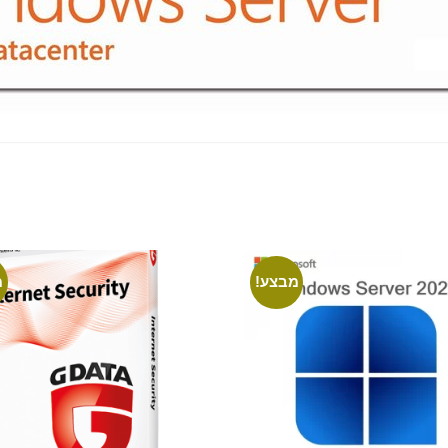
מבצע!
מ