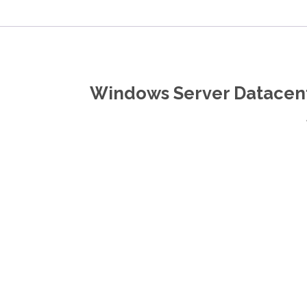
64Bit
DVD
16
Core
Windows Server Datacent