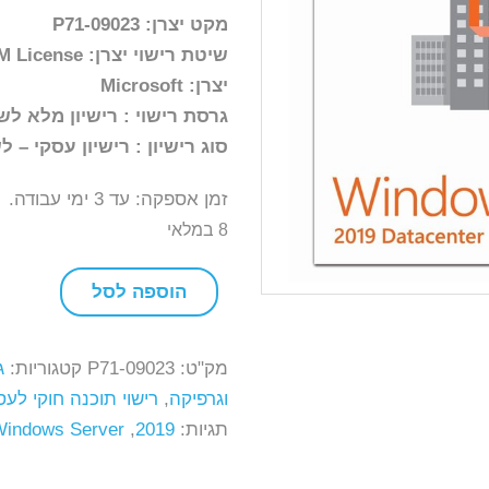
₪24,240.00.
מקט יצרן: P71-09023
שיטת רישוי יצרן: OEM License
יצרן: Microsoft
גרסת רישוי : רישיון מלא לש
סוג רישיון : רישיון עסקי – 
זמן אספקה: עד 3 ימי עבודה.
8 במלאי
הוספה לסל
כמות
של
Windows
מק"ט:
P71-09023
קטגוריות:
ג
Server
וגרפיקה
,
רישוי תוכנה חוקי לעס
Datacenter
תגיות:
2019
,
indows Server
2019