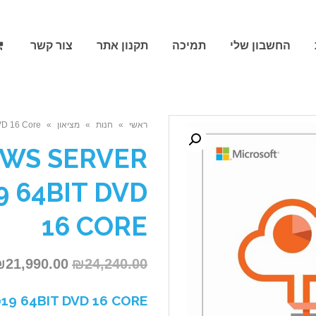
החשבון שלי
תמיכה
תקנון אתר
צור קשר
ראשי
»
חנות
»
מציאון
»
VD 16 Core
WS SERVER
 64BIT DVD
16 CORE
24,240.00
₪
המחיר
21,990.00
₪
המקורי
9 64BIT DVD 16 CORE
היה: