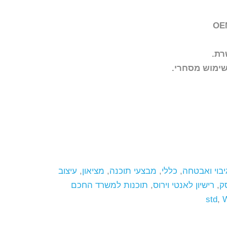
₪21,990.00.
רת.
לשימוש מסחרי.
יבוי ואבטחה
,
כללי
,
מבצעי תוכנה
,
מציאון
,
עיצוב
ק
,
רישיון לאנטי וירוס
,
תוכנות למשרד החכם
std
,
W