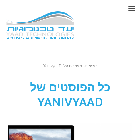
תפריט
ראשי
»
מאמרים של: YanivyaaD
כל הפוסטים של
YANIVYAAD