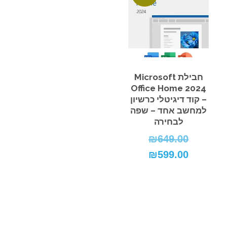
חבילת Microsoft
Office Home 2024
– קוד דיגיטלי כרשיון
למחשב אחד – שפה
לבחירה
₪
649.00
המחיר
599.00
₪
המקורי
המחיר
היה:
הנוכחי
₪649.00.
הוא:
₪599.00.